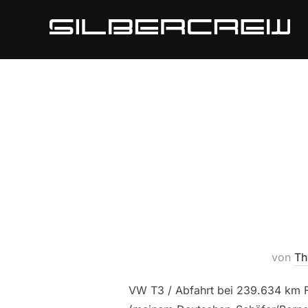
Zum
Inhalt
springen
von
Th
VW T3 / Abfahrt bei 239.634 km Fr