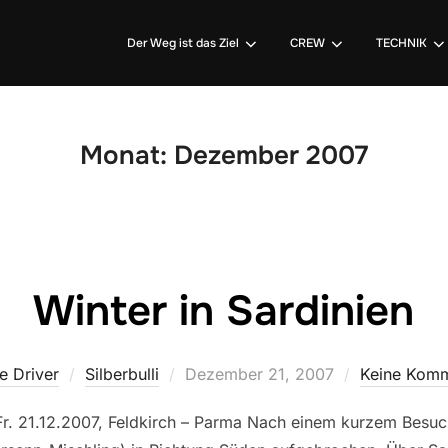
Der Weg ist das Ziel
CREW
TECHNIK
Monat:
Dezember 2007
Winter in Sardinien
Veröffentlicht
e Driver
Silberbulli
Dezember 21, 2007
Keine Kom
am
. 21.12.2007, Feldkirch – Parma Nach einem kurzem Besuch