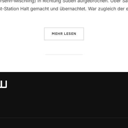
senn-Mischling) in Richtung Süden aufgebrochen. Über Sa
-Station Halt gemacht und übernachtet. War zugleich der er
ÜBER „WINTER IN SARDINIEN“
MEHR
LESEN