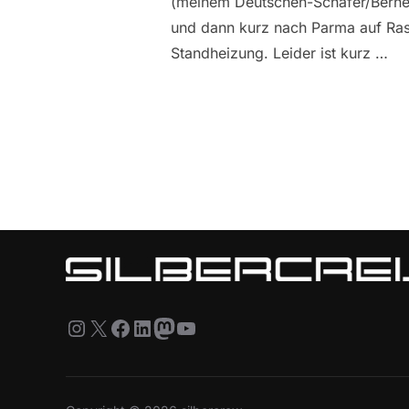
(meinem Deutschen-Schäfer/Berner
und dann kurz nach Parma auf Rast
Standheizung. Leider ist kurz …
Instagram
X
Facebook
LinkedIn
Mastodon
YouTube