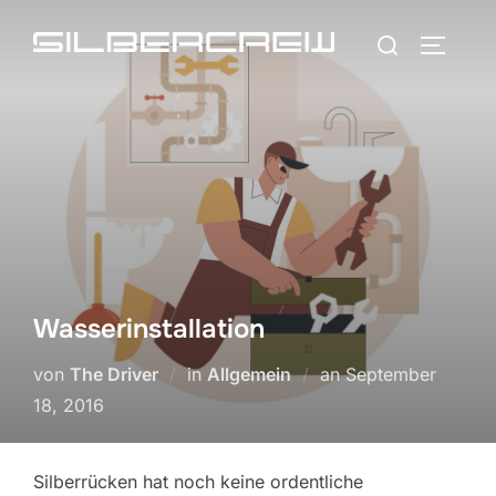
Zum
Suchen
Inhalt
SEITEN
nach:
springen
Wasserinstallation
Veröffentlicht
von
The Driver
in
Allgemein
an
September
am
18, 2016
Silberrücken hat noch keine ordentliche