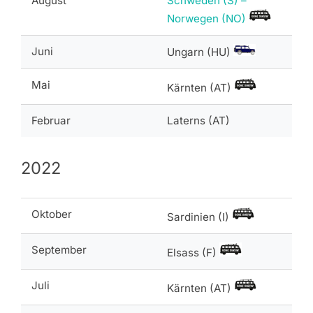
August
Schweden (S) –
Norwegen (NO)
Juni
Ungarn (HU)
Mai
Kärnten (AT)
Februar
Laterns (AT)
2022
Oktober
Sardinien (I)
September
Elsass (F)
Juli
Kärnten (AT)