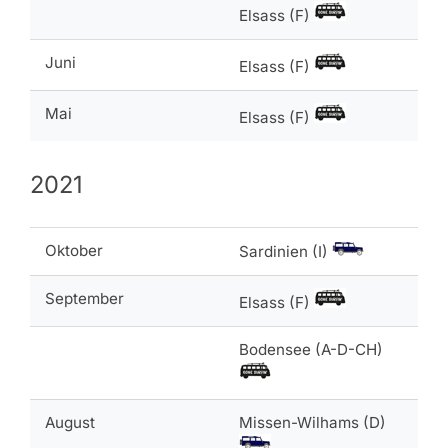
Elsass (F)
Juni
Elsass (F)
Mai
Elsass (F)
2021
Oktober
Sardinien (I)
September
Elsass (F)
Bodensee (A-D-CH)
August
Missen-Wilhams (D)