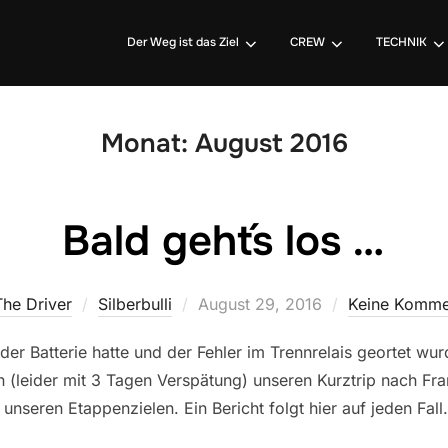
Der Weg ist das Ziel
CREW
TECHNIK
Monat:
August 2016
Bald geht´s los …
Veröffentlicht
The Driver
Silberbulli
August 29, 2016
Keine Komme
am
er Batterie hatte und der Fehler im Trennrelais geortet wu
n (leider mit 3 Tagen Verspätung) unseren Kurztrip nach Fran
 unseren Etappenzielen. Ein Bericht folgt hier auf jeden Fall.