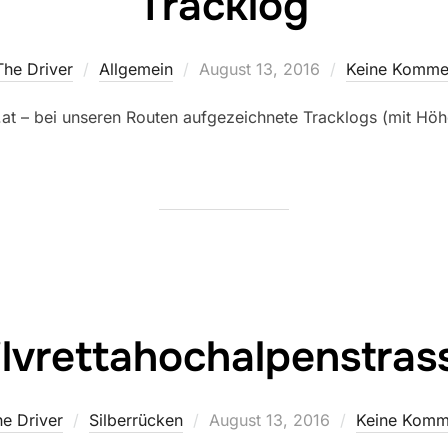
Tracklog
Veröffentlicht
The Driver
Allgemein
August 13, 2016
Keine Komme
am
at – bei unseren Routen aufgezeichnete Tracklogs (mit Höhe
ilvrettahochalpenstras
Veröffentlicht
e Driver
Silberrücken
August 13, 2016
Keine Komm
am