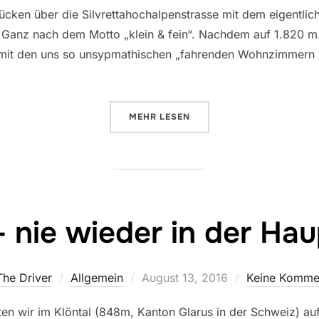
rücken über die Silvrettahochalpenstrasse mit dem eigentlic
. Ganz nach dem Motto „klein & fein“. Nachdem auf 1.820 m
ll mit den uns so unsypmathischen „fahrenden Wohnzimmer
ÜBER „SILVRETTAHOCHALPENST
MEHR
LESEN
– nie wieder in der Ha
Veröffentlicht
The Driver
Allgemein
August 13, 2016
Keine Komme
am
en wir im Klöntal (848m, Kanton Glarus in der Schweiz) a