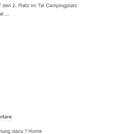
uf den 2. Platz im Tal Campingplatz
iel …
N DER HAUPTSAISON“
ntare
einung dazu ? Home