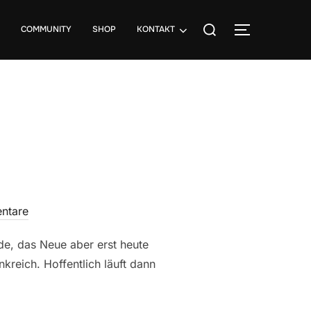
Suchen
COMMUNITY
SHOP
KONTAKT
SEITENLE
nach:
ntare
rde, das Neue aber erst heute
kreich. Hoffentlich läuft dann