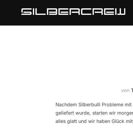
Zum
Inhalt
springen
von
Nachdem Silberbulli Probleme mit d
geliefert wurde, starten wir morge
alles glatt und wir haben Glück mit