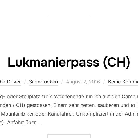
Lukmanierpass (CH)
Veröffentlicht
he Driver
Silberrücken
August 7, 2016
Keine Komme
am
- oder Stellplatz für´s Wochenende bin ich auf den Campin
nden / CH) gestossen. Einem sehr netten, sauberen und toll
Mountainbiker oder Kanufahrer. Unkompliziert in der Admini
e). Anfahrt über …