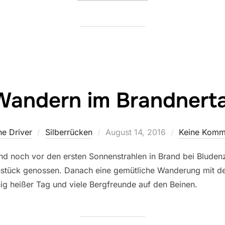
Wandern im Brandnerta
Veröffentlicht
he Driver
Silberrücken
August 14, 2016
Keine Komm
am
 und noch vor den ersten Sonnenstrahlen in Brand bei Blu
rühstück genossen. Danach eine gemütliche Wanderung mit d
g heißer Tag und viele Bergfreunde auf den Beinen.