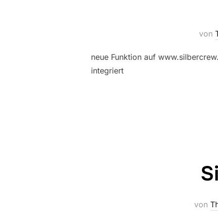
von
neue Funktion auf www.silbercrew.
integriert
S
von
Th