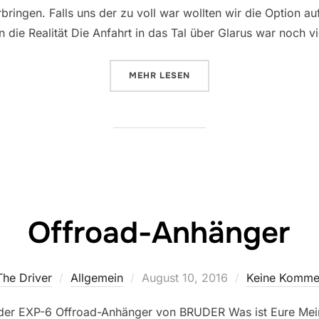
bringen. Falls uns der zu voll war wollten wir die Option a
die Realität Die Anfahrt in das Tal über Glarus war noch v
ÜBER „KLÖNTAL – NIE WIEDER I
MEHR
LESEN
Offroad-Anhänger
Veröffentlicht
The Driver
Allgemein
August 10, 2016
Keine Komme
am
 – der EXP-6 Offroad-Anhänger von BRUDER Was ist Eure M