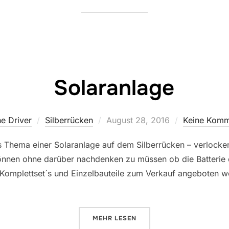
Solaranlage
Veröffentlicht
e Driver
Silberrücken
August 28, 2016
Keine Komm
am
 Thema einer Solaranlage auf dem Silberrücken – verlockend
 können ohne darüber nachdenken zu müssen ob die Batterie
Komplettset´s und Einzelbauteile zum Verkauf angeboten w
ÜBER „SOLARANLAGE“
MEHR
LESEN