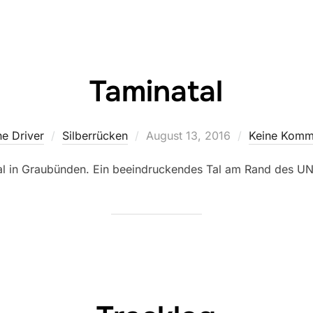
Taminatal
Veröffentlicht
e Driver
Silberrücken
August 13, 2016
Keine Komm
am
al in Graubünden. Ein beeindruckendes Tal am Rand des U