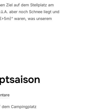
hen Ziel auf dem Stellplatz am
.ü.A. aber noch Schnee liegt und
n (>5m)“ waren, was unserem
RASSE“
uptsaison
ntare
uf dem Campingplatz